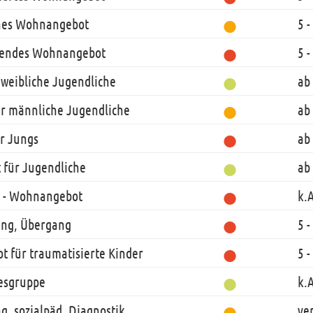
●
ches Wohnangebot
5 -
●
erendes Wohnangebot
5 -
●
 weibliche Jugendliche
ab
●
r männliche Jugendliche
ab
●
r Jungs
ab
●
 für Jugendliche
ab
●
d - Wohnangebot
k.
●
ing, Übergang
5 -
●
t für traumatisierte Kinder
5 -
●
gesgruppe
k.
●
g, sozialpäd. Diagnostik
ve