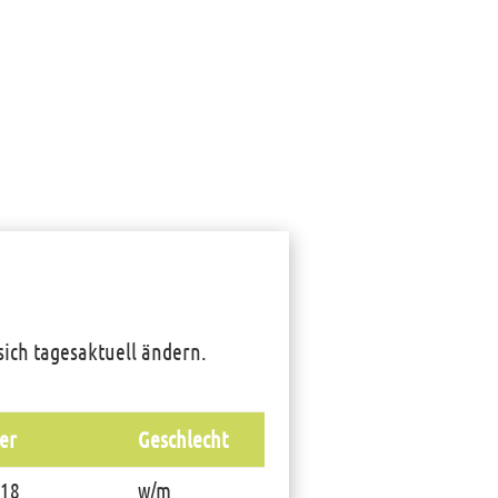
 sich tagesaktuell ändern.
er
Geschlecht
 18
w/m