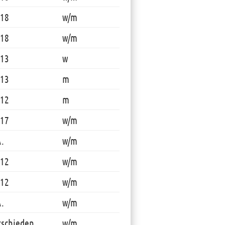
 18
w/m
 18
w/m
 13
w
 13
m
 12
m
 17
w/m
A.
w/m
 12
w/m
 12
w/m
A.
w/m
rschieden
w/m